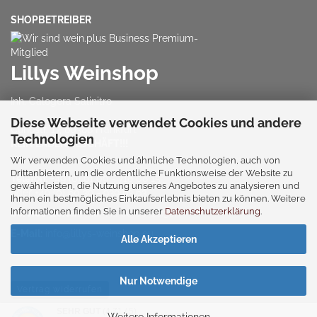
SHOPBETREIBER
Lillys Weinshop
Inh. Calogera Salinitro
Diese Webseite verwendet Cookies und andere
Cunostr. 17, 60388 Frankfurt
Technologien
KEIN LADENGESCHÄFT!!!
Wir verwenden Cookies und ähnliche Technologien, auch von
Drittanbietern, um die ordentliche Funktionsweise der Website zu
Telefon:
+49 (0) 61 09 - 718 08 15
gewährleisten, die Nutzung unseres Angebotes zu analysieren und
oder
+49 (0) 60 39 - 939 63 63
Ihnen ein bestmögliches Einkaufserlebnis bieten zu können. Weitere
Informationen finden Sie in unserer
Datenschutzerklärung
.
Service-Zeiten:
Mo.-Fr.: 08:00-16:30h
E-Mail:
info@lillys-weinshop.eu
Alle Akzeptieren
Nur Notwendige
Vertrag widerrufen
SEHR GUT
(4.71 / 5)