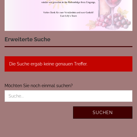
Erweiterte Suche
Die Suche ergab keine genauen Treffer.
MÖCHTEN
Möchten Sie noch einmal suchen?
SIE
NOCH
EINMAL
SUCHEN?
SUCHEN