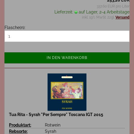
337,60 EUR pro Liter
Lieferzeit:
auf Lager, 2-4 Arbeitstage
inkl. 19% MwSt. zzgl.
Versand
Flasche(n):
IN DEN WARENKORB
Tua Rita - Syrah "Per Sempre" Toscana IGT 2015
Produktart:
Rotwein
Rebsorte:
Syrah