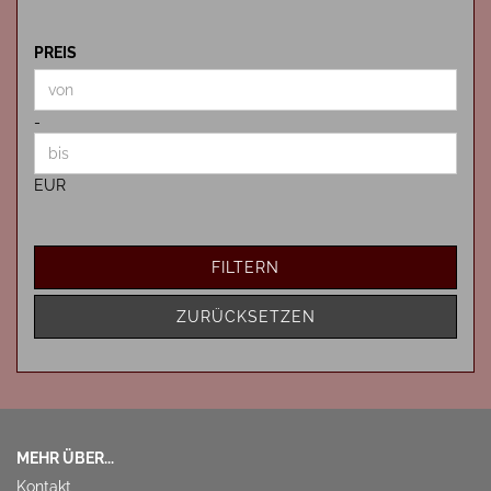
PREIS
PREIS
Preis bis
-
EUR
FILTERN
ZURÜCKSETZEN
MEHR ÜBER...
Kontakt