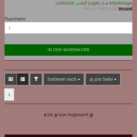
Lieferzeit:
auf Lager, 2-4 Arbeitstage
inkl. 19% MwSt. zzgl.
Versand
Flasche(n):
IN DEN WARENKORB
FILTER
Sortieren nach
pro Seite
Sortieren nach
15 pro Seite
1
1
bis
3
(von insgesamt
3
)