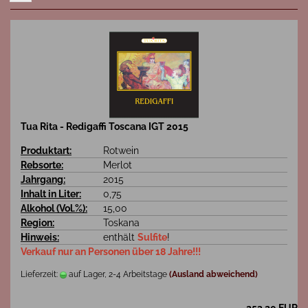
Tua Rita - Redigaffi Toscana IGT 2015
Produktart:
Rotwein
Rebsorte:
Merlot
Jahrgang:
2015
Inhalt in Liter:
0,75
Alkohol (Vol.%):
15,00
Region:
Toskana
Hinweis:
enthält
Sulfite
!
Verkauf nur an Personen über 18 Jahre!!!
Lieferzeit:
auf Lager, 2-4 Arbeitstage
(Ausland abweichend)
253,20 EUR