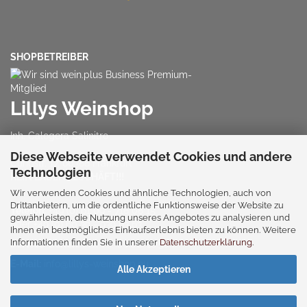
SHOPBETREIBER
Lillys Weinshop
Inh. Calogera Salinitro
Diese Webseite verwendet Cookies und andere
Cunostr. 17, 60388 Frankfurt
Technologien
KEIN LADENGESCHÄFT!!!
Wir verwenden Cookies und ähnliche Technologien, auch von
Drittanbietern, um die ordentliche Funktionsweise der Website zu
Telefon:
+49 (0) 61 09 - 718 08 15
gewährleisten, die Nutzung unseres Angebotes zu analysieren und
oder
+49 (0) 60 39 - 939 63 63
Ihnen ein bestmögliches Einkaufserlebnis bieten zu können. Weitere
Informationen finden Sie in unserer
Datenschutzerklärung
.
Service-Zeiten:
Mo.-Fr.: 08:00-16:30h
E-Mail:
info@lillys-weinshop.eu
Alle Akzeptieren