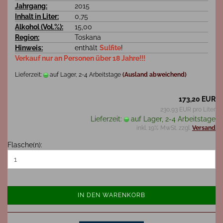
Jahrgang:
2015
Inhalt in Liter:
0,75
Alkohol (Vol.%):
15,00
Region:
Toskana
Hinweis:
enthält
Sulfite
!
Verkauf nur an Personen über 18 Jahre!!!
Lieferzeit:
auf Lager, 2-4 Arbeitstage
(Ausland abweichend)
173,20 EUR
230,93 EUR pro Liter
Lieferzeit:
auf Lager, 2-4 Arbeitstage
inkl. 19% MwSt. zzgl.
Versand
Flasche(n):
IN DEN WARENKORB