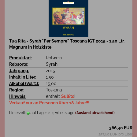
Tua Rita - Syrah "Per Sempre" Toscana IGT 2015 - 1,50 Ltr.
Magnum in Holzkiste
Produktart:
Rotwein
Rebsorte:
Syrah
Jahrgang:
2015
Inhalt in Liter:
1,50
Alkohol (Vol.%):
15,00
Region:
Toskana
Hinweis:
enthält
Sulfite
!
Verkauf nur an Personen über 18 Jahre!!!
Lieferzeit:
auf Lager, 2-4 Arbeitstage
(Ausland abweichend)
386,40 EUR
257,60 EUR pro Liter