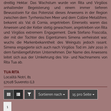
dreißig Hektar. Das Wachstum wurde von Rita und Virgilios
anhaltender Begeisterung und einem immer tieferen
Bewusstsein für das Potenzial dieses Anwesens in der Region
zwischen dem Tyrrhenischen Meer und dem Colline Metallifere,
bekannt als Val di Cornia, angetrieben. Einerseits waren das
Anwesen und der Keller stetig gewachsen, angetrieben von Rita
und Virgilios extremem Engagement. Dank Stefano Frascolla,
der mit der Tochter des Eigentümers Simena verheiratet war,
wuchs die Markenbekanntheit des Weinguts jedoch rasant.
Simena engagierte sich auch nach Virgilios Tod im Jahr 2010 in
dem familiengeführten Unternehmen. Der Name des Anwesens
leitet sich aus der Umkehrung des Vor- und Nachnamens von
Rita Tua ab.
TUA RITA
Località Notri, 81
57028 Suvereto (LI)
FILTER
Sortieren nach
pro Seite
Sortieren nach
15 pro Seite
1