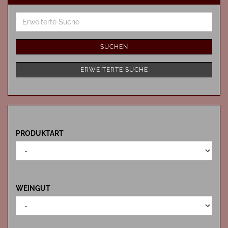
Erweiterte
Suche
SUCHEN
ERWEITERTE SUCHE
PRODUKTART
PRODUKTART
WEINGUT
WEINGUT