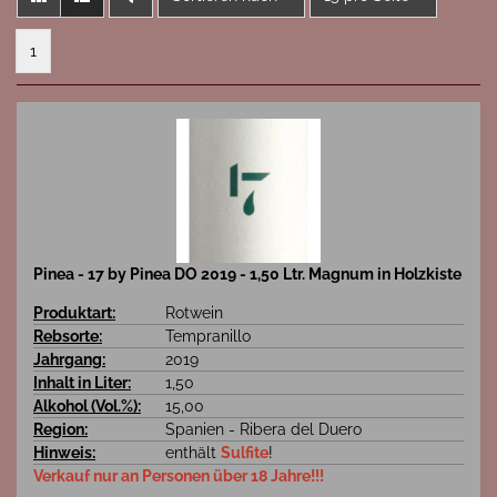
1
Pinea - 17 by Pinea DO 2019 - 1,50 Ltr. Magnum in Holzkiste
Produktart:
Rotwein
Rebsorte:
Tempranillo
Jahrgang:
2019
Inhalt in Liter:
1,50
Alkohol (Vol.%):
15,00
Region:
Spanien - Ribera del Duero
Hinweis:
enthält
Sulfite
!
Verkauf nur an Personen über 18 Jahre!!!