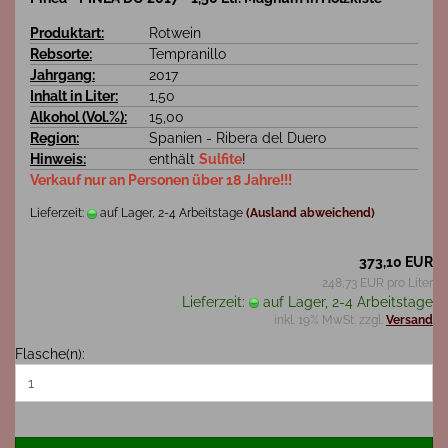
Produktart:
Rotwein
Rebsorte:
Tempranillo
Jahrgang:
2017
Inhalt in Liter:
1,50
Alkohol (Vol.%):
15,00
Region:
Spanien - Ribera del Duero
Hinweis:
enthält
Sulfite
!
Verkauf nur an Personen über 18 Jahre!!!
Lieferzeit:
auf Lager, 2-4 Arbeitstage
(Ausland abweichend)
373,10 EUR
248,73 EUR pro Liter
Lieferzeit:
auf Lager, 2-4 Arbeitstage
inkl. 19% MwSt. zzgl.
Versand
Flasche(n):