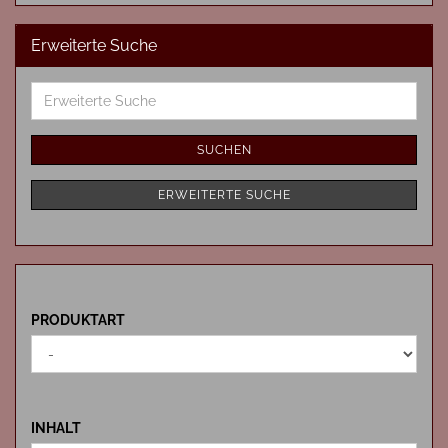
Erweiterte Suche
Erweiterte
Suche
SUCHEN
ERWEITERTE SUCHE
PRODUKTART
PRODUKTART
INHALT
INHALT