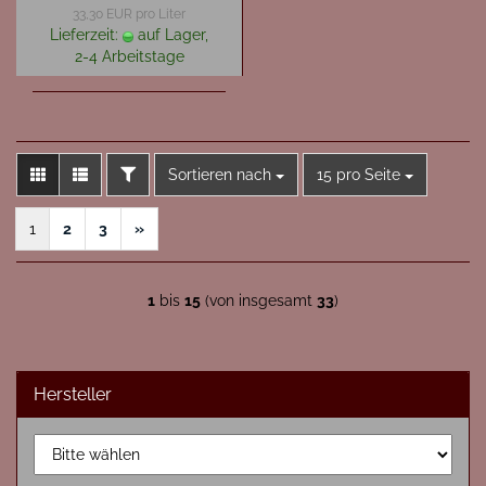
33,30 EUR pro Liter
Lieferzeit:
auf Lager,
2-4 Arbeitstage
FILTER
Sortieren nach
pro Seite
Sortieren nach
15 pro Seite
1
2
3
»
1
bis
15
(von insgesamt
33
)
Hersteller