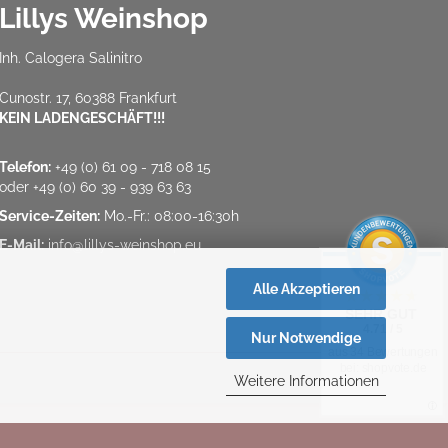
Lillys Weinshop
Inh. Calogera Salinitro
Cunostr. 17, 60388 Frankfurt
KEIN LADENGESCHÄFT!!!
Telefon:
+49 (0) 61 09 - 718 08 15
oder
+49 (0) 60 39 - 939 63 63
Service-Zeiten:
Mo.-Fr.: 08:00-16:30h
E-Mail:
info@lillys-weinshop.eu
Alle Akzeptieren
SEHR GUT
4.71 / 5
Nur Notwendige
aus 34 Bewertungen
bei: shopvote.de
Weitere Informationen