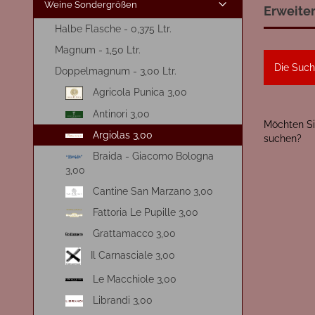
Weine Sondergrößen
Erweite
Halbe Flasche - 0,375 Ltr.
Magnum - 1,50 Ltr.
Die Such
Doppelmagnum - 3,00 Ltr.
Agricola Punica 3,00
Antinori 3,00
MÖCHTEN
Möchten Si
SIE
Argiolas 3,00
suchen?
NOCH
Braida - Giacomo Bologna
EINMAL
3,00
SUCHEN?
Cantine San Marzano 3,00
Fattoria Le Pupille 3,00
Grattamacco 3,00
Il Carnasciale 3,00
Le Macchiole 3,00
Librandi 3,00