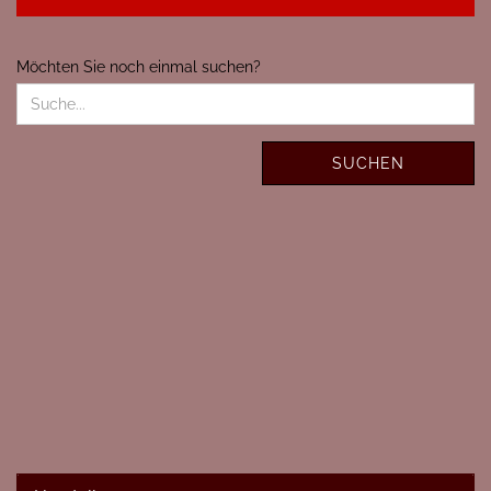
MÖCHTEN
Möchten Sie noch einmal suchen?
SIE
NOCH
EINMAL
SUCHEN?
SUCHEN