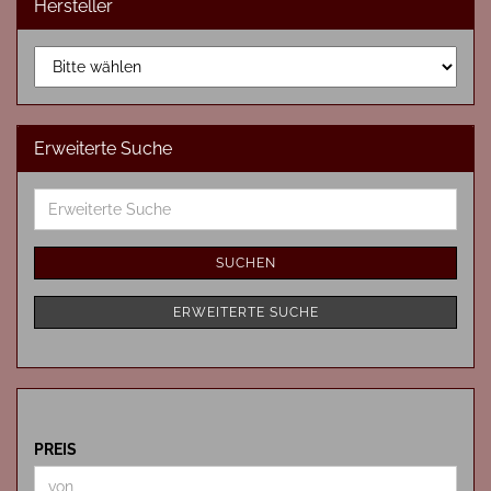
Hersteller
Erweiterte Suche
Erweiterte
Suche
SUCHEN
ERWEITERTE SUCHE
PREIS
PREIS
Preis bis