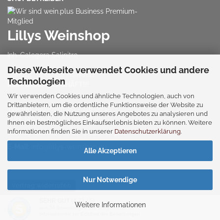
Lillys Weinshop
Inh. Calogera Salinitro
Diese Webseite verwendet Cookies und andere
Cunostr. 17, 60388 Frankfurt
Technologien
KEIN LADENGESCHÄFT!!!
Wir verwenden Cookies und ähnliche Technologien, auch von
Drittanbietern, um die ordentliche Funktionsweise der Website zu
Telefon:
+49 (0) 61 09 - 718 08 15
gewährleisten, die Nutzung unseres Angebotes zu analysieren und
oder
+49 (0) 60 39 - 939 63 63
Ihnen ein bestmögliches Einkaufserlebnis bieten zu können. Weitere
Informationen finden Sie in unserer
Datenschutzerklärung
.
Service-Zeiten:
Mo.-Fr.: 08:00-16:30h
E-Mail:
info@lillys-weinshop.eu
Alle Akzeptieren
Nur Notwendige
Vertrag widerrufen
SEHR GUT
(4.71 / 5)
Weitere Informationen
aus
34
Bewertungen bei: shopvote.de ⓘ
Webshop
by Gambio.de © 2026
Informationen zur Echtheit der Bewertungen